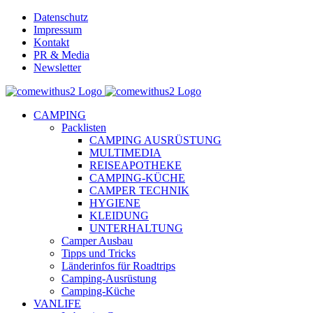
Skip
Datenschutz
to
Impressum
content
Kontakt
PR & Media
Newsletter
YouTube
Facebook
Twitter
Instagram
Pinterest
Email
CAMPING
Packlisten
CAMPING AUSRÜSTUNG
MULTIMEDIA
REISEAPOTHEKE
CAMPING-KÜCHE
CAMPER TECHNIK
HYGIENE
KLEIDUNG
UNTERHALTUNG
Camper Ausbau
Tipps und Tricks
Länderinfos für Roadtrips
Camping-Ausrüstung
Camping-Küche
VANLIFE