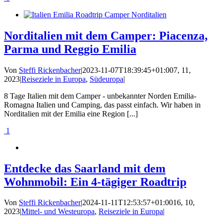
Norditalien mit dem Camper: Piacenza,
Parma und Reggio Emilia
Von
Steffi Rickenbacher
|
2023-11-07T18:39:45+01:00
7, 11,
2023
|
Reiseziele in Europa
,
Südeuropa
|
8 Tage Italien mit dem Camper - unbekannter Norden Emilia-
Romagna Italien und Camping, das passt einfach. Wir haben in
Norditalien mit der Emilia eine Region [...]
1
Entdecke das Saarland mit dem
Wohnmobil: Ein 4-tägiger Roadtrip
Von
Steffi Rickenbacher
|
2024-11-11T12:53:57+01:00
16, 10,
2023
|
Mittel- und Westeuropa
,
Reiseziele in Europa
|