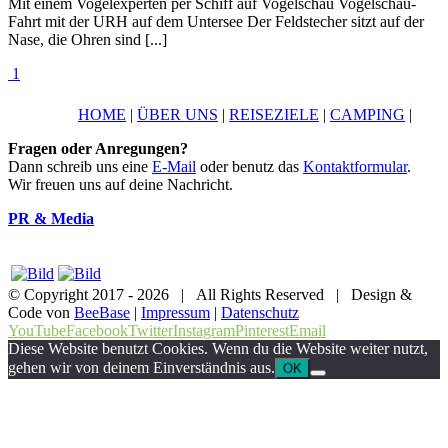
Mit einem Vogelexperten per Schiff auf Vogelschau Vogelschau-
Fahrt mit der URH auf dem Untersee Der Feldstecher sitzt auf der
Nase, die Ohren sind [...]
1
HOME
|
ÜBER UNS
|
REISEZIELE
|
CAMPING
|
Fragen oder Anregungen?
Dann schreib uns eine
E-Mail
oder benutz das
Kontaktformular
.
Wir freuen uns auf deine Nachricht.
PR & Media
© Copyright 2017 -
2026 | All Rights Reserved | Design &
Code von
BeeBase
|
Impressum
|
Datenschutz
YouTube
Facebook
Twitter
Instagram
Pinterest
Email
Diese Website benutzt Cookies. Wenn du die Website weiter nutzt,
gehen wir von deinem Einverständnis aus.
OK