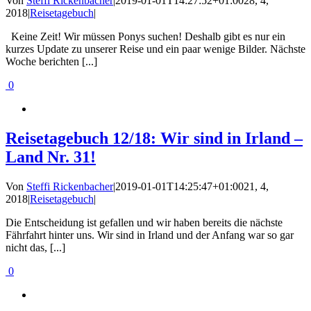
Von
Steffi Rickenbacher
|
2019-01-01T14:27:52+01:00
28, 4,
2018
|
Reisetagebuch
|
Keine Zeit! Wir müssen Ponys suchen! Deshalb gibt es nur ein
kurzes Update zu unserer Reise und ein paar wenige Bilder. Nächste
Woche berichten [...]
0
Reisetagebuch 12/18: Wir sind in Irland –
Land Nr. 31!
Von
Steffi Rickenbacher
|
2019-01-01T14:25:47+01:00
21, 4,
2018
|
Reisetagebuch
|
Die Entscheidung ist gefallen und wir haben bereits die nächste
Fährfahrt hinter uns. Wir sind in Irland und der Anfang war so gar
nicht das, [...]
0