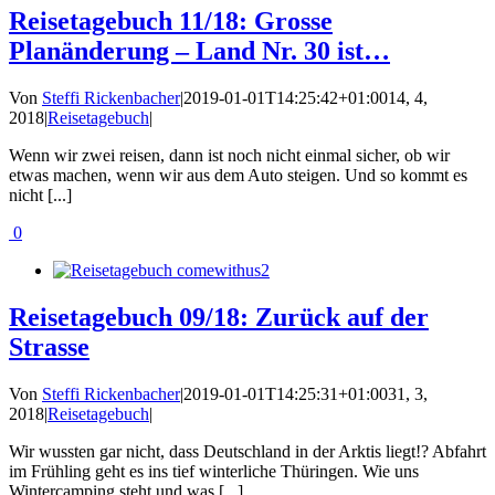
Reisetagebuch 11/18: Grosse
Planänderung – Land Nr. 30 ist…
Von
Steffi Rickenbacher
|
2019-01-01T14:25:42+01:00
14, 4,
2018
|
Reisetagebuch
|
Wenn wir zwei reisen, dann ist noch nicht einmal sicher, ob wir
etwas machen, wenn wir aus dem Auto steigen. Und so kommt es
nicht [...]
0
Reisetagebuch 09/18: Zurück auf der
Strasse
Von
Steffi Rickenbacher
|
2019-01-01T14:25:31+01:00
31, 3,
2018
|
Reisetagebuch
|
Wir wussten gar nicht, dass Deutschland in der Arktis liegt!? Abfahrt
im Frühling geht es ins tief winterliche Thüringen. Wie uns
Wintercamping steht und was [...]