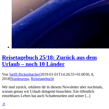
Reisetagebuch 25/18: Zurück aus dem
Urlaub – noch 10 Länder
Von
Steffi Rickenbacher
|
2019-01-01T14:26:55+01:00
30, 8,
2018
|
Nordeuropa
,
Reisetagebuch
|
Wir sind zurück, erklären dir in diesem Newsletter aber nochmals,
warum genau wir Urlaub dringend brauchten. Ein öffentlich
einsehbares Leben hat auch Schattenseiten und seiner [...]
0