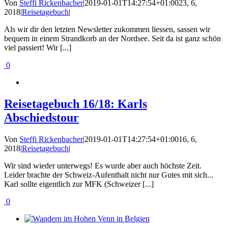
Von
Steffi Rickenbacher
|
2019-01-01T14:27:54+01:00
23, 6,
2018
|
Reisetagebuch
|
Als wir dir den letzten Newsletter zukommen liessen, sassen wir
bequem in einem Strandkorb an der Nordsee. Seit da ist ganz schön
viel passiert! Wir [...]
0
Reisetagebuch 16/18: Karls
Abschiedstour
Von
Steffi Rickenbacher
|
2019-01-01T14:27:54+01:00
16, 6,
2018
|
Reisetagebuch
|
Wir sind wieder unterwegs! Es wurde aber auch höchste Zeit.
Leider brachte der Schweiz-Aufenthalt nicht nur Gutes mit sich...
Karl sollte eigentlich zur MFK (Schweizer [...]
0