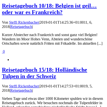
Reisetagebuch 10/18: Belgien ist geil…
oder war es Frankreich?
Von
Steffi Rickenbacher
|
2019-01-01T14:25:36+01:00
11, 6,
2018
|
Reisetagebuch
|
Kurzer Abstecher nach Frankreich und sonst ganz viel Belgien!
Wandern im Moor Hohes Venn, Abteien und wunderschöne
Ortschaften sowie natürlich Fritten mit Frikadelle. Im aktuellen [...]
0
Reisetagebuch 15/18: Holländische
Tulpen in der Schweiz
Von
Steffi Rickenbacher
|
2019-01-01T14:27:53+01:00
19, 5,
2018
|
Reisetagebuch
|
Sieben Tage und etwas über 1000 Kilometer spuhlen wir in diesem
Reisetagebuch zurück. Wir besuchen nochmals die Tulpenfelder in