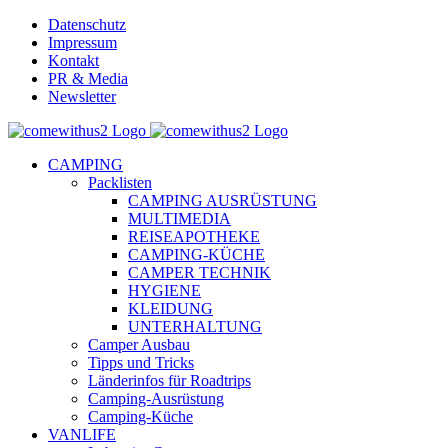
Skip
Datenschutz
to
Impressum
content
Kontakt
PR & Media
Newsletter
YouTube
Facebook
Twitter
Instagram
Pinterest
Email
CAMPING
Packlisten
CAMPING AUSRÜSTUNG
MULTIMEDIA
REISEAPOTHEKE
CAMPING-KÜCHE
CAMPER TECHNIK
HYGIENE
KLEIDUNG
UNTERHALTUNG
Camper Ausbau
Tipps und Tricks
Länderinfos für Roadtrips
Camping-Ausrüstung
Camping-Küche
VANLIFE