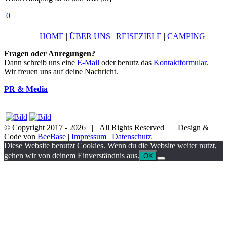
0
HOME
|
ÜBER UNS
|
REISEZIELE
|
CAMPING
|
Fragen oder Anregungen?
Dann schreib uns eine
E-Mail
oder benutz das
Kontaktformular
.
Wir freuen uns auf deine Nachricht.
PR & Media
© Copyright 2017 -
2026 | All Rights Reserved | Design &
Code von
BeeBase
|
Impressum
|
Datenschutz
YouTube
Facebook
Twitter
Instagram
Pinterest
Email
Diese Website benutzt Cookies. Wenn du die Website weiter nutzt,
gehen wir von deinem Einverständnis aus.
OK