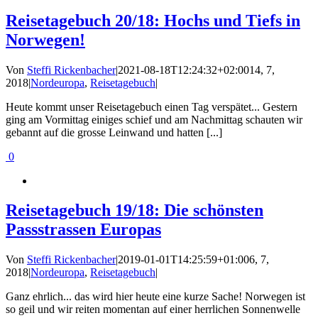
Reisetagebuch 20/18: Hochs und Tiefs in
Norwegen!
Von
Steffi Rickenbacher
|
2021-08-18T12:24:32+02:00
14, 7,
2018
|
Nordeuropa
,
Reisetagebuch
|
Heute kommt unser Reisetagebuch einen Tag verspätet... Gestern
ging am Vormittag einiges schief und am Nachmittag schauten wir
gebannt auf die grosse Leinwand und hatten [...]
0
Reisetagebuch 19/18: Die schönsten
Passstrassen Europas
Von
Steffi Rickenbacher
|
2019-01-01T14:25:59+01:00
6, 7,
2018
|
Nordeuropa
,
Reisetagebuch
|
Ganz ehrlich... das wird hier heute eine kurze Sache! Norwegen ist
so geil und wir reiten momentan auf einer herrlichen Sonnenwelle