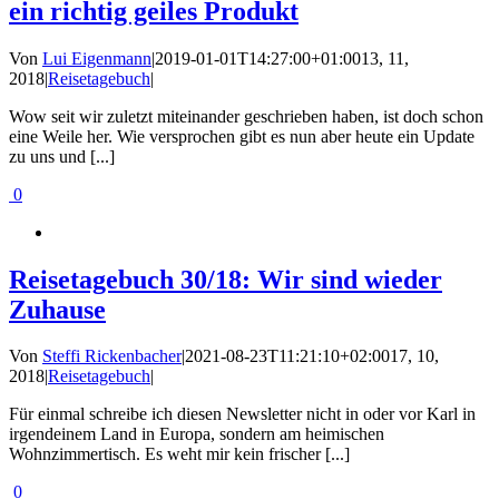
ein richtig geiles Produkt
Von
Lui Eigenmann
|
2019-01-01T14:27:00+01:00
13, 11,
2018
|
Reisetagebuch
|
Wow seit wir zuletzt miteinander geschrieben haben, ist doch schon
eine Weile her. Wie versprochen gibt es nun aber heute ein Update
zu uns und [...]
0
Reisetagebuch 30/18: Wir sind wieder
Zuhause
Von
Steffi Rickenbacher
|
2021-08-23T11:21:10+02:00
17, 10,
2018
|
Reisetagebuch
|
Für einmal schreibe ich diesen Newsletter nicht in oder vor Karl in
irgendeinem Land in Europa, sondern am heimischen
Wohnzimmertisch. Es weht mir kein frischer [...]
0