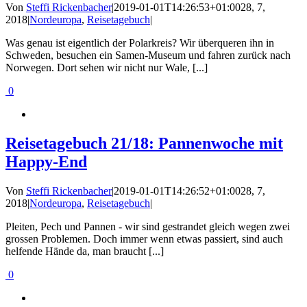
Von
Steffi Rickenbacher
|
2019-01-01T14:26:53+01:00
28, 7,
2018
|
Nordeuropa
,
Reisetagebuch
|
Was genau ist eigentlich der Polarkreis? Wir überqueren ihn in
Schweden, besuchen ein Samen-Museum und fahren zurück nach
Norwegen. Dort sehen wir nicht nur Wale, [...]
0
Reisetagebuch 21/18: Pannenwoche mit
Happy-End
Von
Steffi Rickenbacher
|
2019-01-01T14:26:52+01:00
28, 7,
2018
|
Nordeuropa
,
Reisetagebuch
|
Pleiten, Pech und Pannen - wir sind gestrandet gleich wegen zwei
grossen Problemen. Doch immer wenn etwas passiert, sind auch
helfende Hände da, man braucht [...]
0